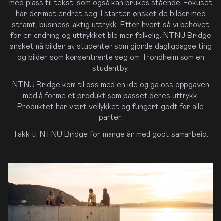
med plass til tekst, som også kan brukes stående. Fokuset
ekruttere
har derimot endret seg. I starten ønsket de bilder med
stramt, business-aktig uttrykk. Etter hvert så vi behovet
Hvorfor
for en endring og uttrykket ble mer folkelig. NTNU Bridge
bruke
ønsket nå bilder av studenter som gjorde dagligdagse ting
oligfotograf?
og bilder som konsentrerte seg om Trondheim som en
studentby.
ronefoto!
NTNU Bridge kom til oss med en ide og ga oss oppgaven
uide
med å forme et produkt som passet deres uttrykk.
l
Produktet har vært vellykket og fungert godt for alle
edre
parter.
ronebilder
Takk til NTNU Bridge for mange år med godt samarbeid.
6
råd
il
edre
oligbilder
interhalvåret