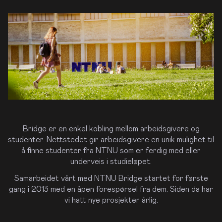
ildebanken
Dronefoto
og
3D-
llustrasjoner
av
bygninger
ngasjer
undene
Bridge er en enkel kobling mellom arbeidsgivere og
med
studenter. Nettstedet gir arbeidsgivere en unik mulighet til
ode
å finne studenter fra NTNU som er ferdig med eller
roduktbilder
underveis i studieløpet.
Samarbeidet vårt med NTNU Bridge startet for første
Gode
gang i 2013 med en åpen forespørsel fra dem. Siden da har
nsattportretter
vi hatt nye prosjekter årlig.
bygger
illit