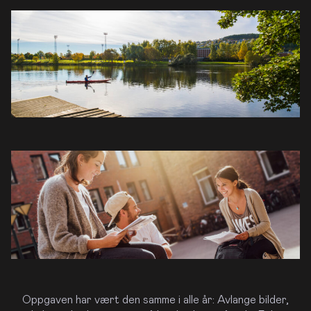
veldsfoto
an
jelpe
eg
med
oligsalget
Se
hvordan
i
møblerer
igitalt
TFS
rengte
jelp
l
Oppgaven har vært den samme i alle år: Avlange bilder,