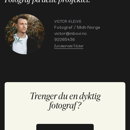
VICTOR KLEIVE
Fotograf / Midt-Norge
victor@inbovi.no
92265436
Les mer om Victor
Trenger du en dyktig
fotograf?